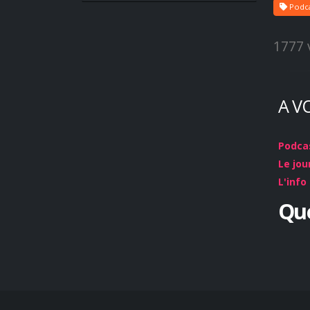
Podca
1777 
A V
Podcas
Le jou
L'info
Que