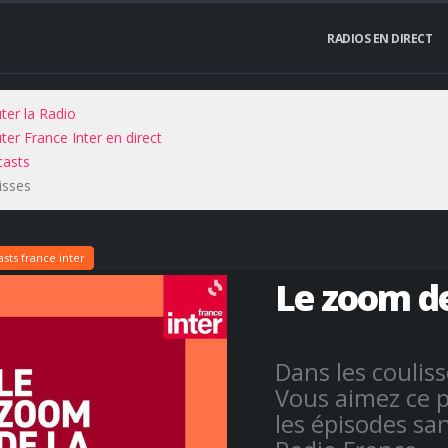
RADIOS EN DIRECT
ter la Radio
ter France Inter en direct
asts
isses
sts france inter
Le zoom de
Dans les coulis
Vous aimez ce p
les épisodes sa