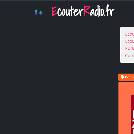
E
couter
R
adio.fr
Ecou
Ecou
Podc
Coul
Podca