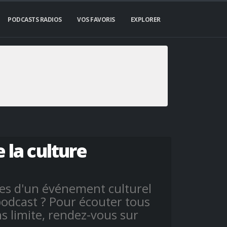
PODCASTS RADIOS
VOS FAVORIS
EXPLORER
 la culture
ses d'un événement culturel
odcast ? Pour écouter tous
ns limite, rendez-vous sur