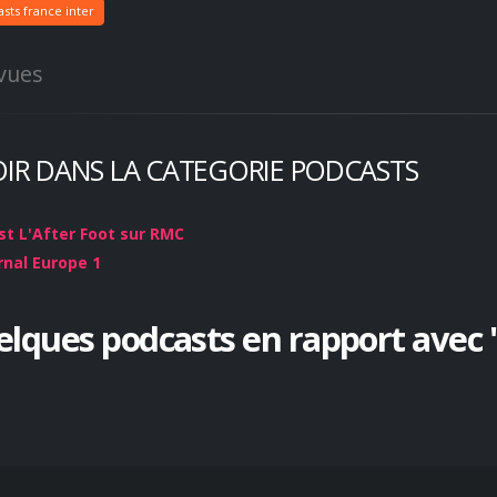
sts france inter
vues
OIR DANS LA CATEGORIE PODCASTS
t L'After Foot sur RMC
rnal Europe 1
lques podcasts en rapport avec "