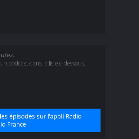
utez:
 un podcast dans la liste ci-dessous.
es épisodes sur l’appli Radio
dio France