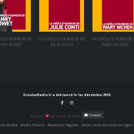
LE D'HUMEUR DE
LA DRÔLE D'HUMEUR DE
LA DRÔLE D'HUMEUR 
NNY RUWET
JULIE CONTI
WARY NICHEN
EcouterRadio.fr a été lancé le 1er décembre 2019.
Contact
Fait avec
par un fan de radio
ctu Radio
-
Radio France
-
Mentions légales
-
Votre carte de visite en ligne