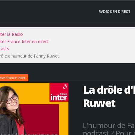
RADIOS EN DIRECT
ter la Radio
ter France Inter en direct
asts
rôle d'humeur de Fanny Ruwet
sts france inter
La drôle 
Ruwet
L'humour de Fa
podcast ? Pour 