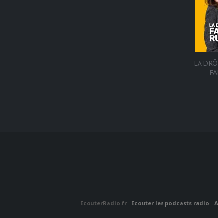
LA DRÔ
FA
EcouterRadio.fr
-
Ecouter les podcasts radio
-
A