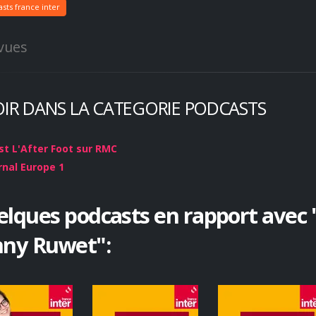
sts france inter
vues
OIR DANS LA CATEGORIE PODCASTS
t L'After Foot sur RMC
rnal Europe 1
lques podcasts en rapport avec 
nny Ruwet":