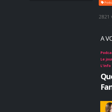
Podca
2821 
A V
Podcas
Le jou
L'info
Que
Fa