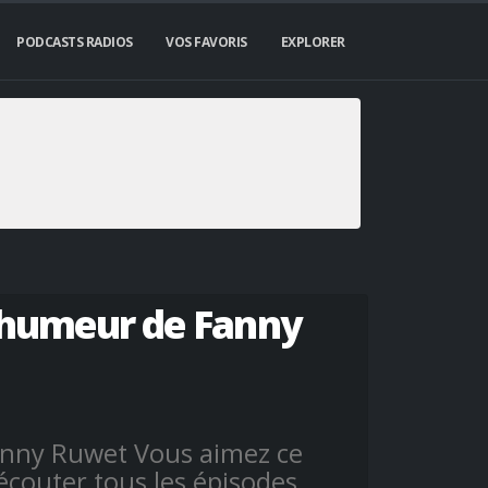
PODCASTS RADIOS
VOS FAVORIS
EXPLORER
d'humeur de Fanny
nny Ruwet Vous aimez ce
écouter tous les épisodes