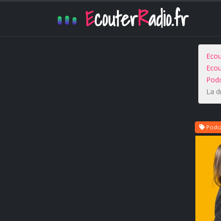
E
couter
R
adio.fr
Ecou
Ecou
Podc
La d
Podca