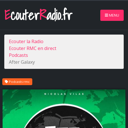
E
couter
R
adio.fr
MENU
Ecouter la Radio
Ecouter RMC en direct
Podcasts
After Galaxy
Podcasts rmc