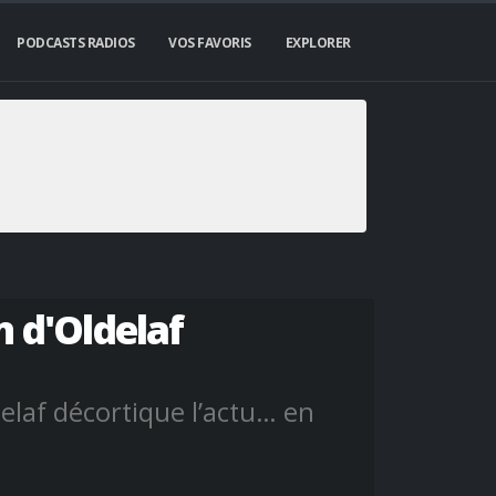
PODCASTS RADIOS
VOS FAVORIS
EXPLORER
 d'Oldelaf
elaf décortique l’actu… en