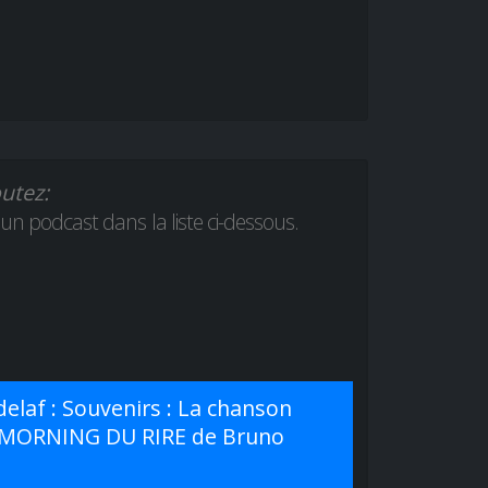
utez:
 un podcast dans la liste ci-dessous.
delaf : Souvenirs : La chanson
 le MORNING DU RIRE de Bruno