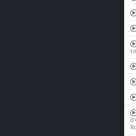
to
d'
R