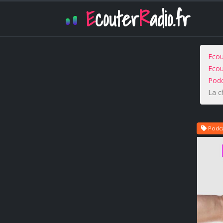
E
couter
R
adio.fr
Ecou
Ecou
Podc
La c
Podca