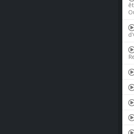
êt
Ou
d'
Re