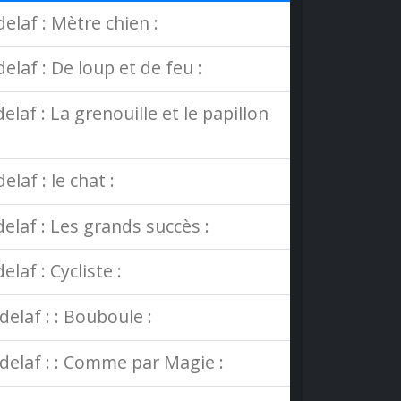
elaf : Mètre chien :
elaf : De loup et de feu :
laf : La grenouille et le papillon
laf : le chat :
elaf : Les grands succès :
laf : Cycliste :
elaf : : Bouboule :
ldelaf : : Comme par Magie :