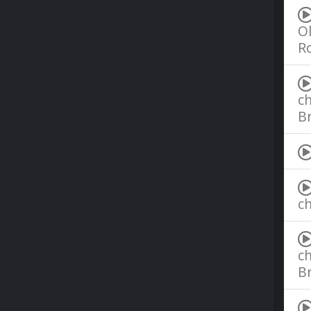
Ol
R
ch
B
ch
ch
B