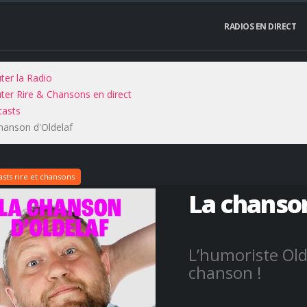
RADIOS EN DIRECT
ter la Radio
ter Rire & Chansons en direct
asts
hanson d'Oldelaf
sts rire et chansons
La chanson
L’humoriste Old
chanson !