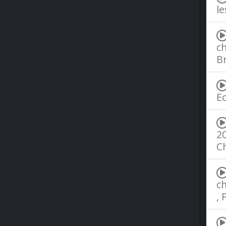
le
ch
B
Ec
20
C
c
,