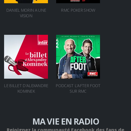
DANIEL MORIN A UNE
RMC POKER SHOW
VISION
LE BILLET D'ALEXANDRE
PODCAST L'AFTER FOOT
KOMINEK
SUR RMC
MA VIE EN RADIO
Rejoignez la communauté Facebook des fans de