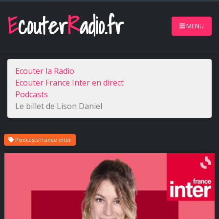
E
couter
R
adio.fr
MENU
Ecouter la Radio
Ecouter France Inter en direct
Podcasts
Le billet de Lison Daniel
Podcasts france inter