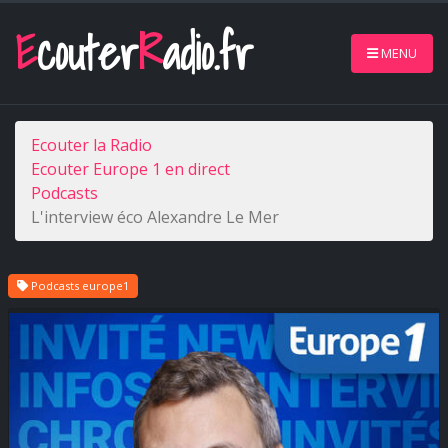
E
couter
R
adio.fr
MENU
Ecouter la Radio
Ecouter Europe 1 en direct
Podcasts
L'interview éco Alexandre Le Mer
Podcasts europe1