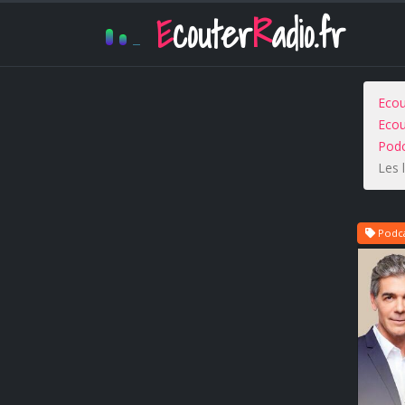
E
couter
R
adio.fr
Ecou
Ecou
Podc
Les 
Podcas