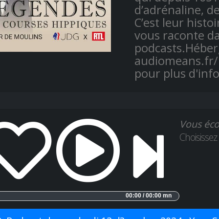
d’adrénaline, d
C’est leur histo
vous raconte da
podcasts.Héber
audiomeans.fr/p
pour plus d'inf
Vous éco
Choisissez
00:00 / 00:00 mn