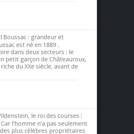
olitique-de-confidentialite
 Boussac : grandeur et
ssac est né en 1889 .
pire dans deux secteurs : le
d'un petit garçon de Châteauroux,
 riche du XXe siècle, avant de
olitique-de-confidentialite
denstein, le roi des courses :
s. Car l'homme n'a pas seulement
 des plus célèbres propriétaires