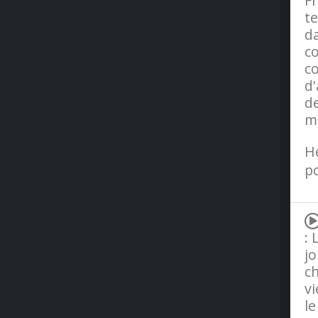
Fr
te
da
co
co
d'
de
m
H
po
: 
jo
ch
vi
l