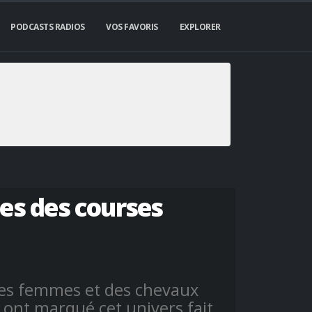
PODCASTS RADIOS
VOS FAVORIS
EXPLORER
es des courses
es femmes et des chevaux
 ont marqué cet univers fait