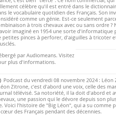
ance, c'est bien "tiercé". Ce nom commercial, qu
llement célèbre qu'il est entré dans le dictionnai
ns le vocabulaire quotidien des Français. Son in
nsidéré comme un génie. Est-ce seulement parce q
mbinaison à trois chevaux avec ou sans ordre ? 
avoir imaginé en 1954 une sorte d'informatique p
 petites pinces à perforer, d'aiguilles à tricoter 
usclés.
ébergé par Audiomeans. Visitez
audiomeans.fr/p
ur plus d'informations.
Podcast du vendredi 08 novembre 2024 : Léon Zi
Léon Zitrone, c'est d'abord une voix, celle des mar
urnal télévisé. Sa notoriété, il la doit d'abord et
evaux, une passion qui le dévore depuis son plus
e. Voici l'histoire de "Big Léon", qui a su comme
e cœur des Français pendant des décennies.