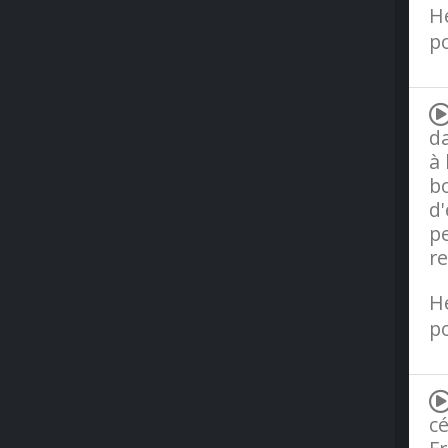
H
po
da
à 
bo
d'
pe
re
H
po
cé