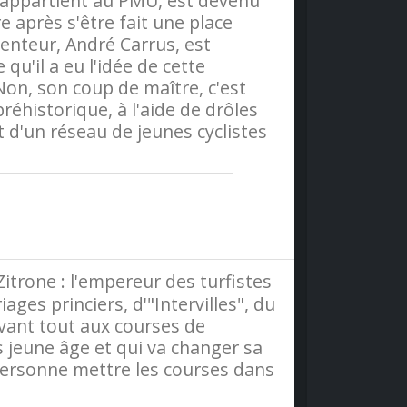
i appartient au PMU, est devenu
re après s'être fait une place
venteur, André Carrus, est
u'il a eu l'idée de cette
Non, son coup de maître, c'est
réhistorique, à l'aide de drôles
et d'un réseau de jeunes cyclistes
olitique-de-confidentialite
trone : l'empereur des turfistes
iages princiers, d'"Intervilles", du
 avant tout aux courses de
 jeune âge et qui va changer sa
 personne mettre les courses dans