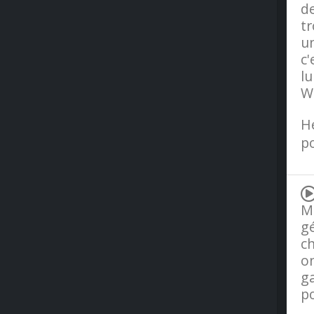
d
tr
un
c'
l
Wi
H
po
Ma
g
c
on
ga
po