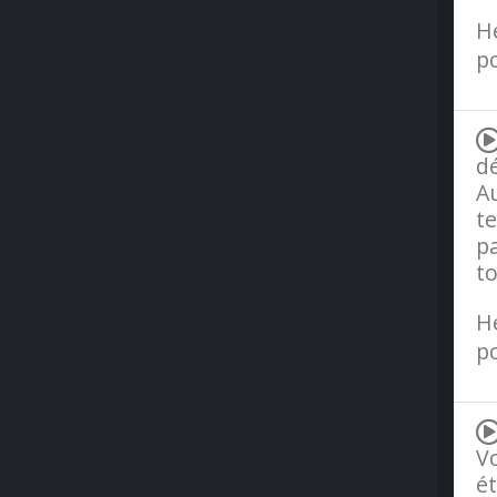
H
po
d
Au
te
pa
to
H
po
Vo
ét