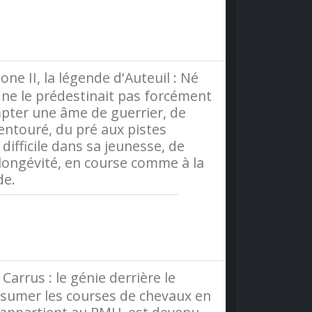
olitique-de-confidentialite
e II, la légende d'Auteuil : Né
 ne le prédestinait pas forcément
ompter une âme de guerrier, de
entouré, du pré aux pistes
ifficile dans sa jeunesse, de
a longévité, en course comme à la
de.
olitique-de-confidentialite
rrus : le génie derrière le
résumer les courses de chevaux en