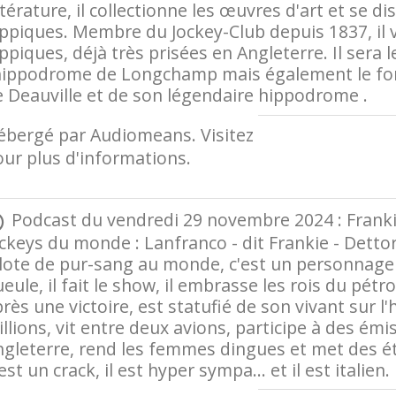
ttérature, il collectionne les œuvres d'art et se 
ppiques. Membre du Jockey-Club depuis 1837, il v
ppiques, déjà très prisées en Angleterre. Il sera 
'hippodrome de Longchamp mais également le fond
 Deauville et de son légendaire hippodrome .
ébergé par Audiomeans. Visitez
audiomeans.fr/p
ur plus d'informations.
Podcast du vendredi 29 novembre 2024 : Frankie 
ckeys du monde : Lanfranco - dit Frankie - Dettor
lote de pur-sang au monde, c'est un personnage d
eule, il fait le show, il embrasse les rois du pét
rès une victoire, est statufié de son vivant sur 
llions, vit entre deux avions, participe à des émi
gleterre, rend les femmes dingues et met des ét
est un crack, il est hyper sympa... et il est italien.