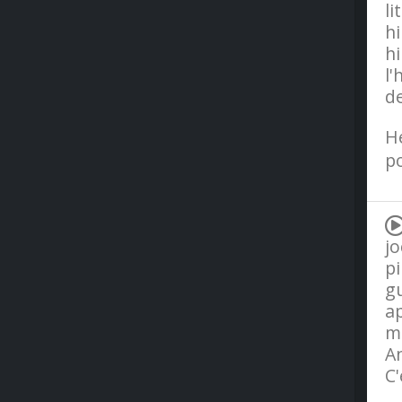
li
hi
hi
l
de
H
po
jo
pi
gu
ap
mi
An
C'