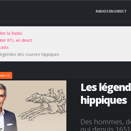
RADIOS EN DIRECT
ter la Radio
ter RTL en direct
asts
légendes des courses hippiques
ts rtl
Les légend
hippiques
Des hommes, d
qui depuis 1651