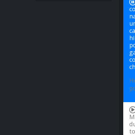
co
na
un
ca
hi
po
ga
co
ch
H
po
Mo
d
to