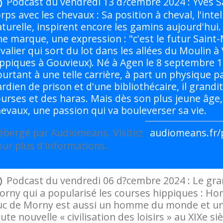
Podcast du vendredi 13 d?cembre 2024 : Yves Sai
rps avec les chevaux : Sa position à cheval, l'inte
turelle, inspirent encore les gamins aujourd'hui
e marque, une expression : "c'est le futur Saint
valier qui sort du lot dans les allées du Moulin 
ppiques à Gouvieux). Né à Agen le 8 septembre 19
urtant à une telle carrière, à part un physique parf
rdien de prison et d'une bibliothécaire, il grandi
urses et des haras. Mais dès son plus jeune âge, u
evaux, une passion qui va bouleverser sa vie.
ébergé par Audiomeans. Visitez
audiomeans.fr/p
ur plus d'informations.
Podcast du vendredi 06 d?cembre 2024 : Le gra
rny qui a popularisé les courses hippiques : Ho
uc de Morny est aussi un homme du monde et un 
ute nouvelle « civilisation des loisirs » au XIXe s