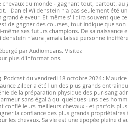
e chevaux du monde - gagnant tout, partout, au 
ot. Daniel Wildenstein n'a pas seulement été un g
 grand éleveur. Et même s'il dira souvent que ce
est de gagner des courses, tout indique que son p
ui-même ses futurs champions. De sa naissance e
ldenstein n'aura jamais laissé personne indiffére
ébergé par Audiomeans. Visitez
audiomeans.fr/p
ur plus d'informations.
Podcast du vendredi 18 octobre 2024 : Maurice Z
urice Zilber a été l'un des plus grands entraîne
énie de la préparation physique des pur-sang ad
harmeur sans égal à qui quelques-uns des homme
t confié leurs meilleurs chevaux - et parfois plus
gner la confiance des plus grands propriétaires t
ur les chevaux. Sa vie est une épopée pleine d'a