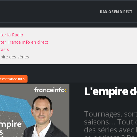
RADIOS EN DIRECT
ter la Radio
ter France Info en direct
asts
pire des séries
sts france info
L'empire d
Tournages, sort
saisons... Tout c
des séries avec