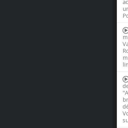
ad
un
Po
ma
Va
Ro
m
li
de
"A
br
dé
Vo
s