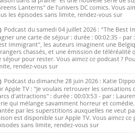
ison dans la prairie" et une nouvelle série de s
reens Lanterns" de l'univers DC comics. Vous ai
us les épisodes sans limite, rendez-vous sur
Ra
Podcast du samedi 04 juillet 2026 : "The Best Im
gner une carte de séjour : durée : 00:02:35 - par 
est Immigrant", les auteurs imaginent une Belgi
rangers chassés, et une émission de téléréalité q
 séjour pour rester. Vous aimez ce podcast ? Po
mite, rendez-vous sur
Radio France
Podcast du dimanche 28 juin 2026 : Katie Dippol
r Apple TV : "Je voulais retrouver les sensation
rcs d'attractions" : durée : 00:03:53 - par : Laure
rie qui mélange savamment horreur et comédie. E
ntée par les superstitions auxquelles ne veut pa
ison est disponible sur Apple TV. Vous aimez ce 
pisodes sans limite, rendez-vous sur
Radio Fran