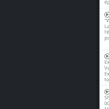
é
"W
La
l'
po
F
Ex
Va
Ex
to
Sh
00