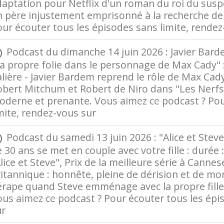
aptation pour Netflix d'un roman du roi du susp
 père injustement emprisonné à la recherche de 
ur écouter tous les épisodes sans limite, rende
Podcast du dimanche 14 juin 2026 : Javier Barde
 propre folie dans le personnage de Max Cady" : 
lière - Javier Bardem reprend le rôle de Max Cad
bert Mitchum et Robert de Niro dans "Les Nerfs à 
oderne et prenante. Vous aimez ce podcast ? Pou
mite, rendez-vous sur
Radio France
Podcast du samedi 13 juin 2026 : "Alice et Steve
 30 ans se met en couple avec votre fille : durée :
lice et Steve", Prix de la meilleure série à Cannesé
itannique : honnête, pleine de dérision et de mor
rape quand Steve emménage avec la propre fille 
us aimez ce podcast ? Pour écouter tous les épi
ur
Radio France