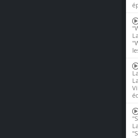
é
"W
La
"W
le
La
La
Vi
éc
"S
La
"S