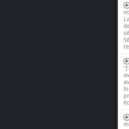
vo
La
de
sé
Sé
r
"J
av
av
lo
pr
éc
me