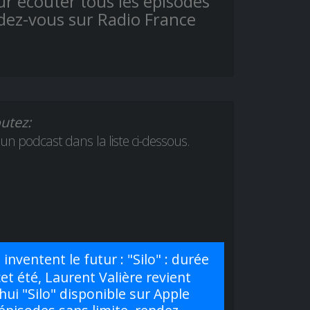
ur écouter tous les épisodes
ndez-vous sur Radio France
utez:
 un podcast dans la liste ci-dessous.
nventent le futur : "Silo" : durée
cet été, Laurent Valière revient
hui "Silo" disponible sur Apple