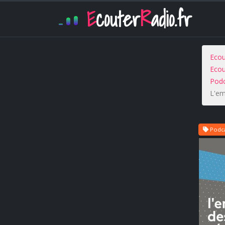
E
couter
R
adio.fr
Ecou
Ecou
Podc
L'em
Podca