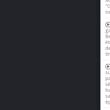
Ma
"G
to
ga
B
ét
de
li
su
pa
sé
ha
sa
é