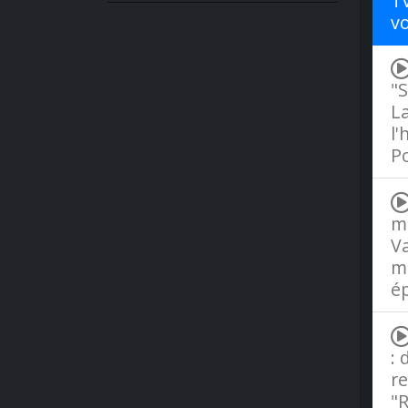
TV
v
"S
La
l'
Po
ma
Va
ma
é
: 
re
"