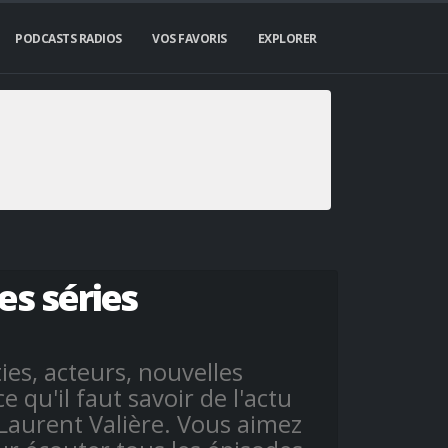
PODCASTS RADIOS
VOS FAVORIS
EXPLORER
es séries
ies, acteurs, nouvelles
e qu'il faut savoir de l'actu
 Laurent Valière. Vous aimez