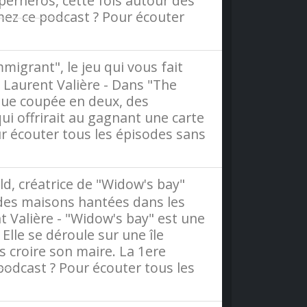
uperhéros, cette fois autour des
mez ce podcast ? Pour écouter
dio France
migrant", le jeu qui vous fait
: Laurent Valière - Dans "The
que coupée en deux, des
ui offrirait au gagnant une carte
ur écouter tous les épisodes sans
d, créatrice de "Widow's bay"
s des maisons hantées dans les
nt Valière - "Widow's bay" est une
lle se déroule sur une île
s croire son maire. La 1ere
podcast ? Pour écouter tous les
ce