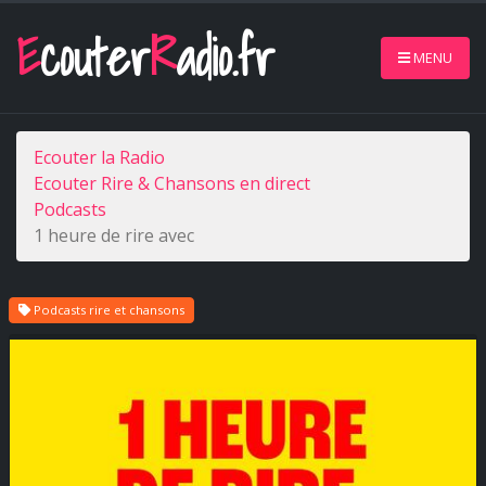
E
couter
R
adio.fr
MENU
Ecouter la Radio
Ecouter Rire & Chansons en direct
Podcasts
1 heure de rire avec
Podcasts rire et chansons