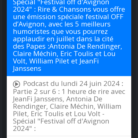
Spécial "Festival off d'Avignon
2024" : Rire & Chansons vous offre
une émission spéciale festival OFF
d’Avignon, avec les 5 meilleurs
humoristes que vous pourrez
applaudir en juillet dans la cité
des Papes :Antonia De Rendinger,
Claire Méchin, Eric Toulis et Lou
Volt, William Pilet et JeanFi
Janssens
Podcast du lundi 24 juin 2024 :
Partie 2 sur 6 : 1 heure de rire avec
JeanFi Janssens, Antonia De
Rendinger, Claire Méchin, William
Pilet, Eric Toulis et Lou Volt -
Spécial "Festival off d'Avignon
2024" :