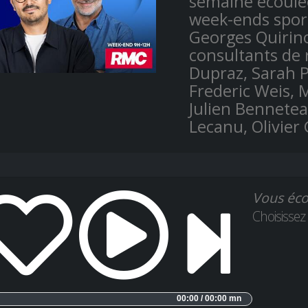
semaine écoulée
week-ends sport
Georges Quirino
consultants de 
Dupraz, Sarah P
Frederic Weis, 
Julien Bennetea
Lecanu, Olivier
Vous éco
Choisissez
00:00 / 00:00 mn