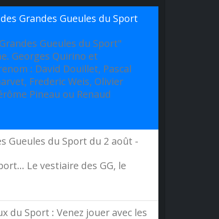
e des Grandes Gueules du Sport
"Grandes Gueules du Sport"
ne. Georges Quirino et
enom : David Douillet, Pascal
vet, Frederic Weis, Olivier
, Jérôme Pineau ou Renaud
s Gueules du Sport du 2 août -
rt... Le vestiaire des GG, le
x du Sport : Venez jouer avec les