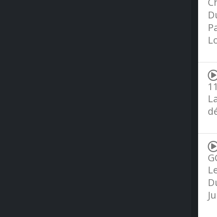
Ch
Du
Pa
L
11
La
dé
GG
Le
Du
J