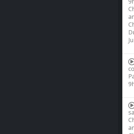
9h
C
an
Ch
Du
J
co
P
9h
sa
C
an