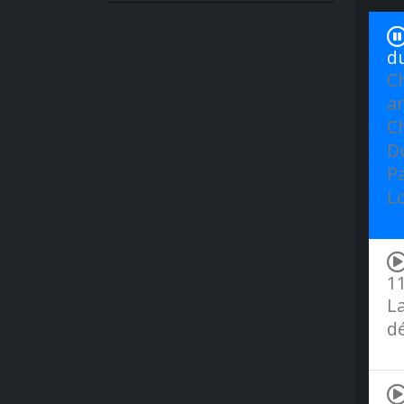
d
C
an
Ch
Du
Pa
L
11
La
dé