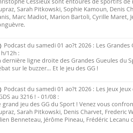
ristophe Cessieux sont entourés de sportifs de r
praz, Sarah Pitkowski, Sophie Kamoun, Denis Char
nis, Marc Madiot, Marion Bartoli, Cyrille Maret
onguèvre.
Podcast du samedi 01 ao?t 2026 : Les Grandes 
h/12h :
 dernière ligne droite des Grandes Gueules du Spo
bat sur le buzzer… Et le jeu des GG !
Podcast du samedi 01 ao?t 2026 : Les Jeux Jeux 
DS au 3216 ! - 01/08 :
 grand jeu des GG du Sport ! Venez vous confront
praz, Sarah Pitkowski, Denis Charvet, Frederic W
ulien Benneteau, Jérôme Pineau, Frédéric Lecanu