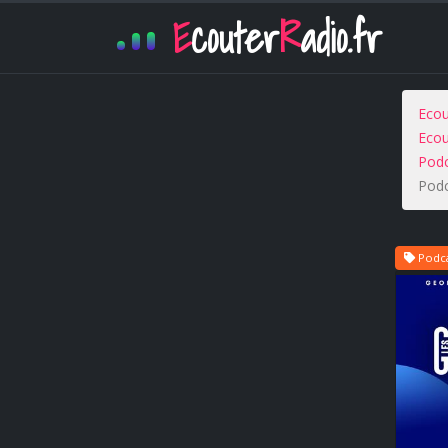
E
couter
R
adio.fr
Ecou
Ecou
Podc
Podc
Podca