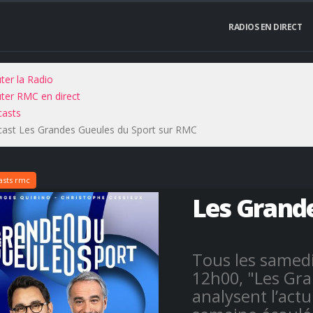
RADIOS EN DIRECT
ter la Radio
ter RMC en direct
asts
ast Les Grandes Gueules du Sport sur RMC
sts rmc
Les Grande
Tous les samed
12h00, "Les Gr
analysent l’actu