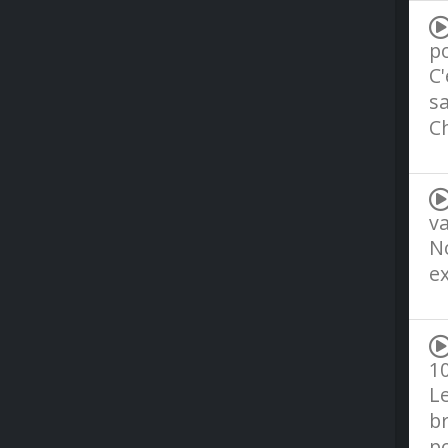
po
C'
sa
Ch
va
No
ex
10
L
br
po