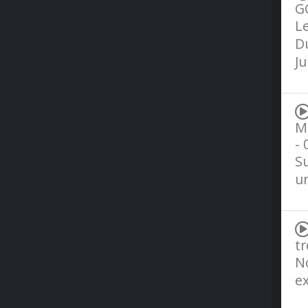
GG
Le
Du
J
Mb
- 
Su
un
tr
No
ex