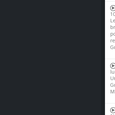
10
L
br
po
r
G
lu
Un
Gu
Ma