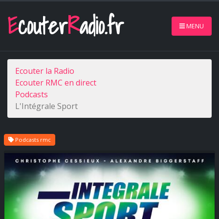
E
couter
R
adio.fr
MENU
Ecouter la Radio
Ecouter RMC en direct
Podcasts
L'Intégrale Sport
Podcasts rmc