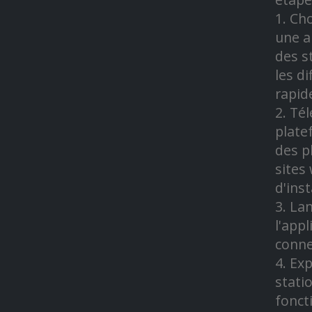
1. Ch
une a
des s
les d
rapid
2. Té
plate
des p
sites
d'inst
3. Lan
l'app
connec
4. Ex
stati
fonct