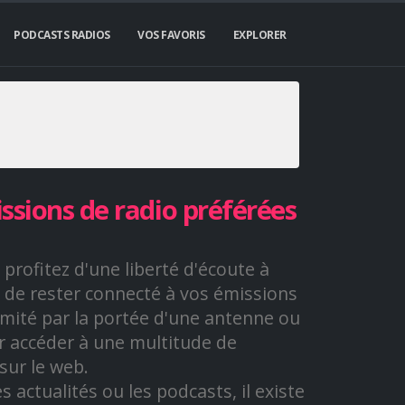
PODCASTS RADIOS
VOS FAVORIS
EXPLORER
sions de radio préférées
profitez d'une liberté d'écoute à
ais de rester connecté à vos émissions
limité par la portée d'une antenne ou
our accéder à une multitude de
sur le web.
 actualités ou les podcasts, il existe