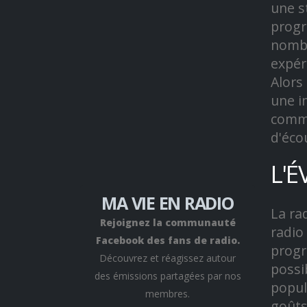
une s
progr
nombr
expér
Alors
une i
comme
d'éco
L'É
MA VIE EN RADIO
La ra
Rejoignez la communauté
radio
Facebook des fans de radio.
progr
Découvrez et réagissez autour
possi
des émissions partagées par nos
popul
membres.
goûts