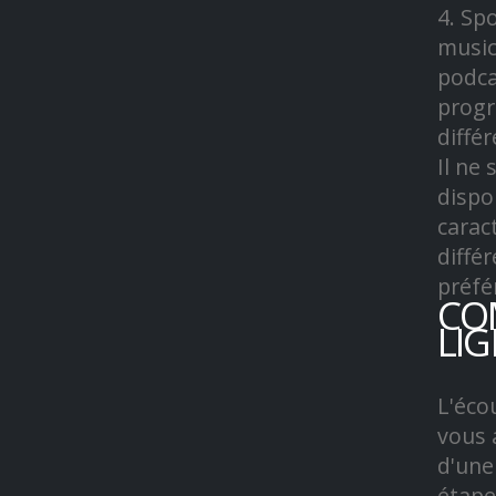
4. Sp
music
podca
progr
diffé
Il ne
dispo
carac
diffé
préfé
CO
LI
L'éco
vous 
d'une
étape