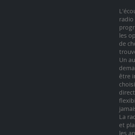
L'éco
radio
progr
les o
de ch
trouv
Un au
deman
être 
chois
direc
flexi
jamai
La ra
et pl
les a