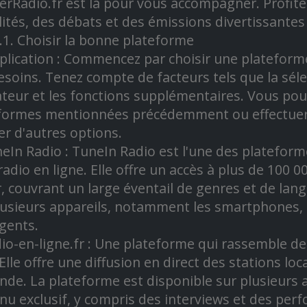
erRadio.fr est là pour vous accompagner. Profit
lités, des débats et des émissions divertissant
.1. Choisir la bonne plateforme
plication : Commencez par choisir une plateform
esoins. Tenez compte de facteurs tels que la sélec
sateur et les fonctions supplémentaires. Vous pou
formes mentionnées précédemment ou effectuer 
er d'autres options.
neIn Radio : TuneIn Radio est l'une des plateform
 radio en ligne. Elle offre un accès à plus de 100
r, couvrant un large éventail de genres et de lan
lusieurs appareils, notamment les smartphones, l
igents.
dio-en-ligne.fr : Une plateforme qui rassemble des
Elle offre une diffusion en direct des stations lo
de. La plateforme est disponible sur plusieurs 
nu exclusif, y compris des interviews et des per