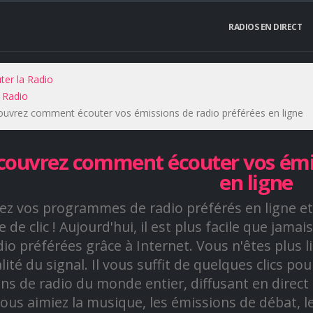
RADIOS EN DIRECT
ter la Radio
 Radio
uvrez comment écouter vos émissions de radio préférées en ligne
ouvrez comment écouter vos émis
en ligne
ez vos programmes de radio préférés en ligne et 
 de clic ! Aujourd'hui, il est plus facile que jam
dio préférées grâce à Internet. Vous n'êtes plus 
alité du signal. Il vous suffit de quelques clics p
ons de radio du monde entier, diffusant en direct 
ous aimiez la musique, les émissions de débat, les