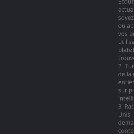
Ecout
actua
soyez
ou ap
vos b
utili
plate
trouv
2. Tu
de la
entie
sur p
intell
3. Ra
Unis. 
deman
conte