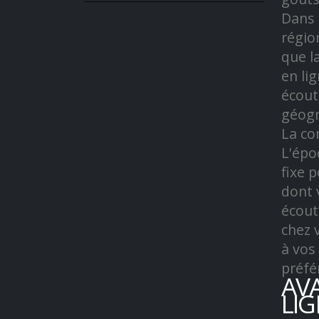
Dans 
régio
que l
en li
écout
géogr
La co
L'épo
fixe 
dont 
écout
chez 
à vos
préfé
AV
LI