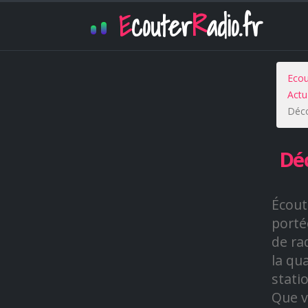
E
couter
R
adio.fr
Ecou
Actu
Déco
Déc
Écout
portée
de ra
la qu
stati
Que v