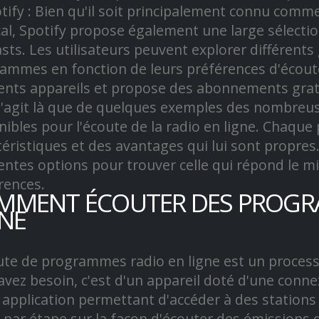
otify : Bien qu'il soit principalement connu com
al, Spotify propose également une large sélectio
sts. Les utilisateurs peuvent explorer différent
ammes en fonction de leurs préférences d'écoute.
rents appareils et propose des abonnements grat
 s'agit là que de quelques exemples des nombreu
nibles pour l'écoute de la radio en ligne. Chaque
téristiques et des avantages qui lui sont propres.
rentes options pour trouver celle qui répond le m
rences.
MMENT ÉCOUTER DES PROGR
GNE
ute de programmes radio en ligne est un processu
avez besoin, c'est d'un appareil doté d'une conn
 application permettant d'accéder à des stations 
 par étape sur la façon d'écouter des émissions d