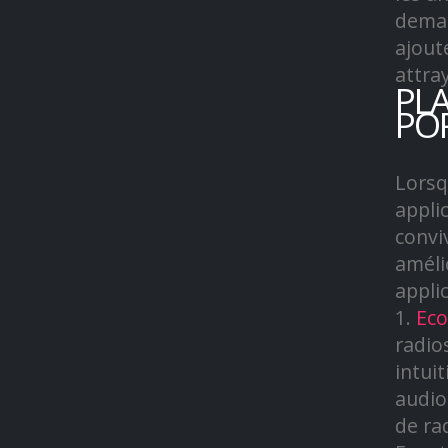
deman
ajout
attra
PL
PO
Lorsq
appli
convi
améli
applic
1.
Eco
radio
intui
audio
de ra