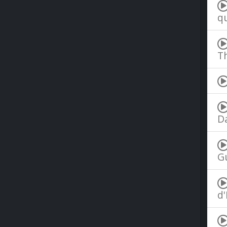
qu
Th
Da
Gu
d'