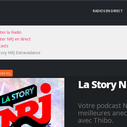
RADIOS EN DIRECT
ter la Radio
ter NRJ en direct
asts
tory NRJ Extravadance
sts nrj
La Story 
Votre podcast N
meilleures anec
avec Thibo.