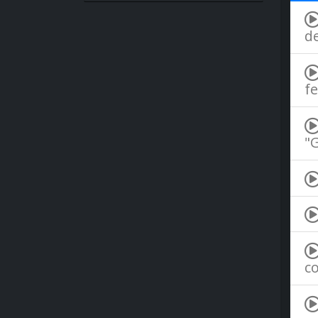
d
fe
"
co