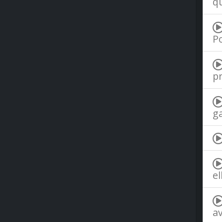
qu
Po
pr
ga
el
av