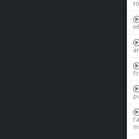
to
vé
an
Fr
pu
l'
me