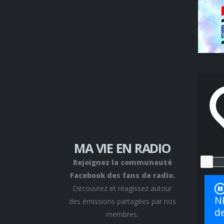
MA VIE EN RADIO
Rejoignez la communauté
Facebook des fans de radio.
Découvrez et réagissez autour
N
des émissions partagées par nos
de
membres.