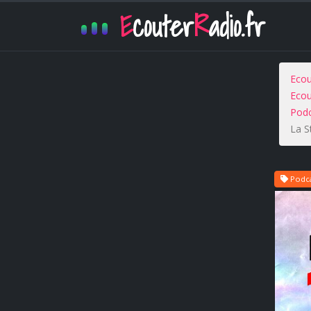
E
couter
R
adio.fr
Ecou
Ecou
Podc
La S
Podca