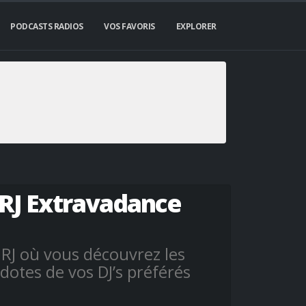
PODCASTS RADIOS
VOS FAVORIS
EXPLORER
NRJ Extravadance
RJ où vous découvrez les
dotes de vos DJ’s préférés