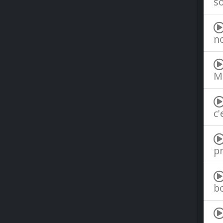
so
no
M
c'
pr
bo