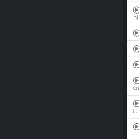
hi
Gu
! :