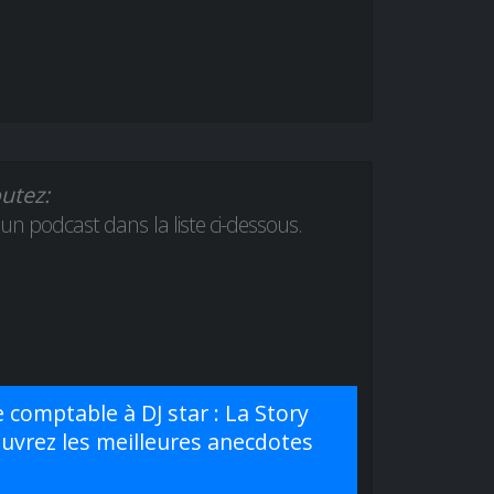
utez:
 un podcast dans la liste ci-dessous.
 comptable à DJ star : La Story
uvrez les meilleures anecdotes