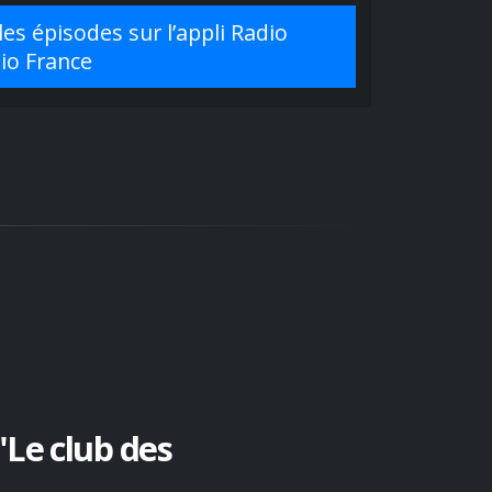
es épisodes sur l’appli Radio
dio France
"Le club des