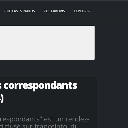
PODCASTS RADIOS
VOS FAVORIS
EXPLORER
s correspondants
)
rrespondants" est un rendez-
diffusé sur franceinfo, du