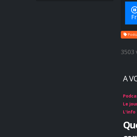
Fr
Podca
3503 
A V
Podcas
Le jou
L'info
Que