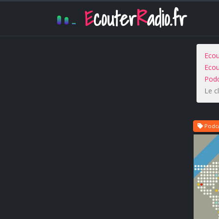
E
couter
R
adio.fr
Ecou
Ecou
Podc
Le c
Podca