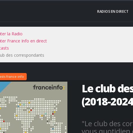
RADIOS EN DIRECT
ter la Radio
ter France Info en direct
asts
lub des correspondants
sts france info
Le club de
(2018-2024
"Le club des co
vous quotidien 