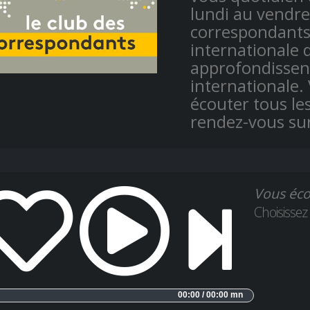
lundi au vendred
correspondants 
internationale 
approfondissent 
internationale.
écouter tous les
rendez-vous su
Vous éco
Choisissez
00:00 / 00:00 mn