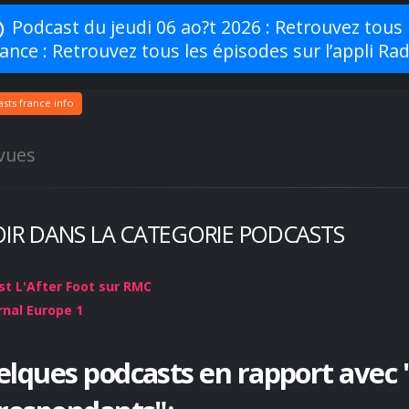
Podcast du jeudi 06 ao?t 2026 : Retrouvez tous l
ance : Retrouvez tous les épisodes sur l’appli Ra
sts france info
vues
OIR DANS LA CATEGORIE PODCASTS
t L'After Foot sur RMC
rnal Europe 1
lques podcasts en rapport avec 