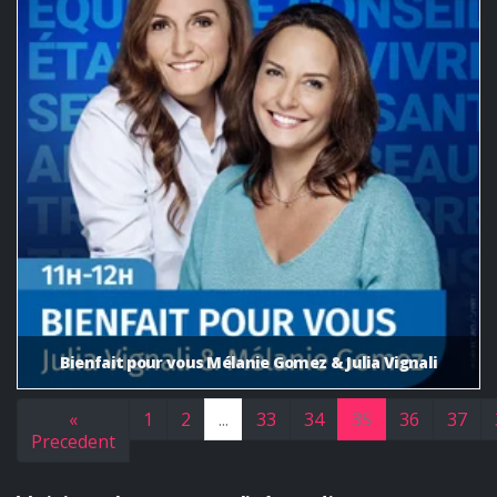
Bienfait pour vous Mélanie Gomez & Julia Vignali
«
1
2
...
33
34
35
36
37
Precedent