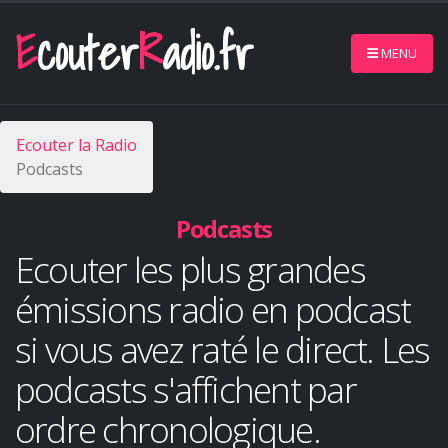
E
couter
R
adio.fr
MENU
Ecouter la Radio
Podcasts
Podcasts
Ecouter les plus grandes
émissions radio en podcast
si vous avez raté le direct. Les
podcasts s'affichent par
ordre chronologique.