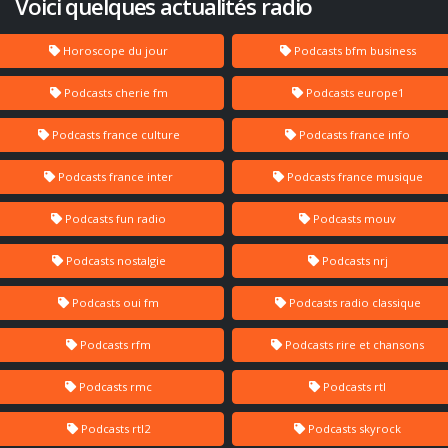
Voici quelques actualités radio
Horoscope du jour
Podcasts bfm business
Podcasts cherie fm
Podcasts europe1
Podcasts france culture
Podcasts france info
Podcasts france inter
Podcasts france musique
Podcasts fun radio
Podcasts mouv
Podcasts nostalgie
Podcasts nrj
Podcasts oui fm
Podcasts radio classique
Podcasts rfm
Podcasts rire et chansons
Podcasts rmc
Podcasts rtl
Podcasts rtl2
Podcasts skyrock