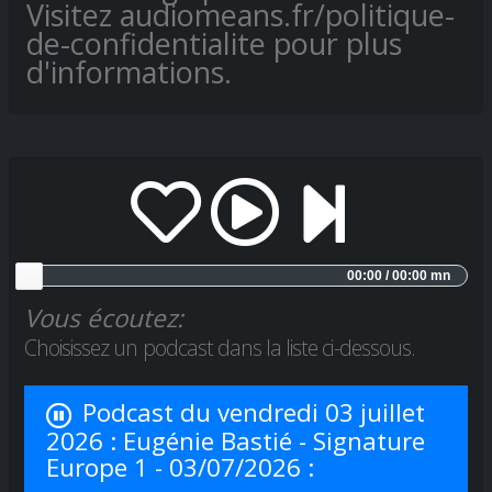
Visitez audiomeans.fr/politique-
de-confidentialite pour plus
d'informations.
00:00 / 00:00 mn
Vous écoutez:
Choisissez un podcast dans la liste ci-dessous.
Podcast du vendredi 03 juillet
2026 : Eugénie Bastié - Signature
Europe 1 - 03/07/2026 :