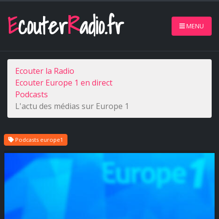
E
couter
R
adio.fr
MENU
Ecouter la Radio
Ecouter Europe 1 en direct
Podcasts
L'actu des médias sur Europe 1
Podcasts europe1