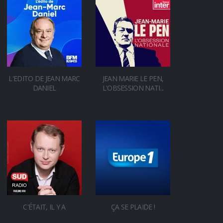
L'EDITO DE JEAN MARC
JEAN MARIE LE PEN,
DANIEL
L'OBSESSION NATI...
C'ÉTAIT, IL Y A
ÇA SE PLAIDE !