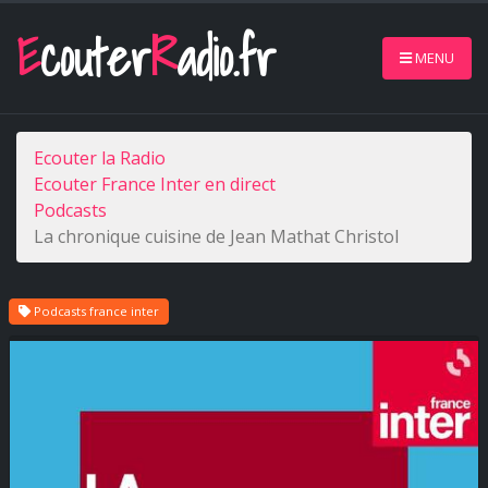
E
couter
R
adio.fr
MENU
Ecouter la Radio
Ecouter France Inter en direct
Podcasts
La chronique cuisine de Jean Mathat Christol
Podcasts france inter