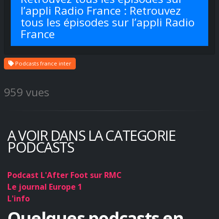
l’appli Radio France : Retrouvez
tous les épisodes sur l’appli Radio
France
Podcasts france inter
959 vues
A VOIR DANS LA CATEGORIE
PODCASTS
Podcast L'After Foot sur RMC
Le journal Europe 1
L'info
Quelques podcasts en